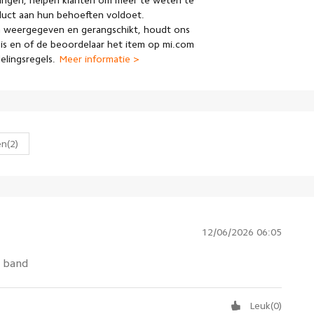
ingen, helpen klanten om meer te weten te
duct aan hun behoeften voldoet.
 weergegeven en gerangschikt, houdt ons
is en of de beoordelaar het item op mi.com
lingsregels.
Meer informatie >
en
(2)
12/06/2026 06:05
e band
Leuk
(
0
)