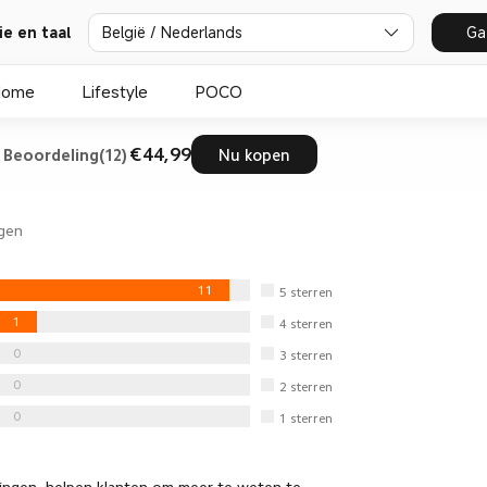
België / Nederlands
Ga
ie en taal
Home
Lifestyle
POCO
€44,99
Beoordeling(12)
Nu kopen
gen
11
5
sterren
1
4
sterren
0
3
sterren
0
2
sterren
0
1
sterren