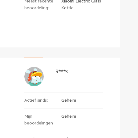
Meest recente
Xiaomi Electric Glass
beoordeling:
Kettle
R***s
Actief sinds:
Geheim
Mijn
Geheim
beoordelingen