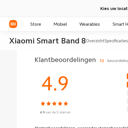
Kies uw locat
Store
Mobiel
Wearables
Smart 
Xiaomi Smart Band 8
Overzicht
Specificaties
Xiaomi Series
Klantbeoordelingen
12
beoordelin
REDMI Series
4.9
POCO telefoons
4.9
van de 5 sterren