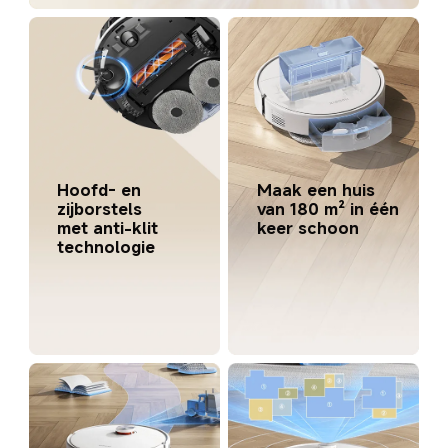
Hoofd- en 
Maak een huis 
zijborstels 
van 180 m² in één 
met anti-klit 
keer schoon
technologie