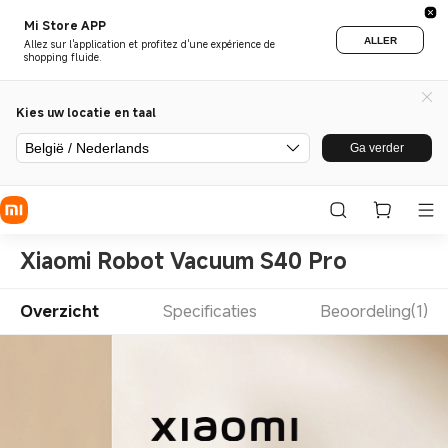
Mi Store APP
ALLER
Allez sur l'application et profitez d'une expérience de
shopping fluide.
Kies uw locatie en taal
België / Nederlands
Ga verder
Xiaomi Robot Vacuum S40 Pro
Overzicht
Specificaties
Beoordeling(1)