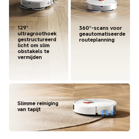
129° 
360°-scans voor 
ultragroothoek 
geautomatiseerde 
gestructureerd 
routeplanning
licht om slim 
obstakels te 
vermijden
Slimme reiniging 
van tapijt