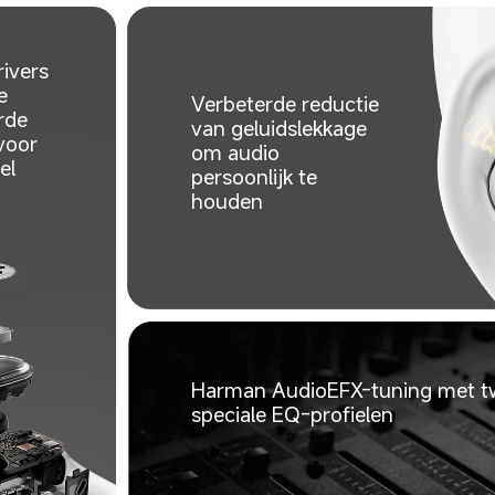
ivers 
e 
Verbeterde reductie 
rde 
van geluidslekkage 
voor 
om audio 
el 
persoonlijk te 
houden
Harman AudioEFX-tuning met t
speciale EQ-profielen