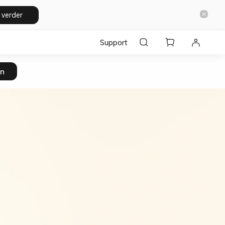
 verder
Support
en