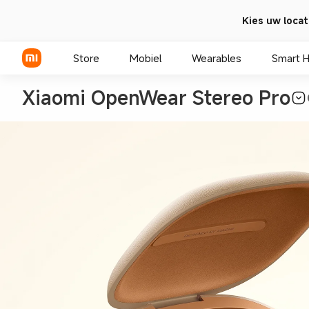
Kies uw locat
Store
Mobiel
Wearables
Smart 
Xiaomi OpenWear Stereo Pro
Xiaomi Series
REDMI Series
POCO telefoons