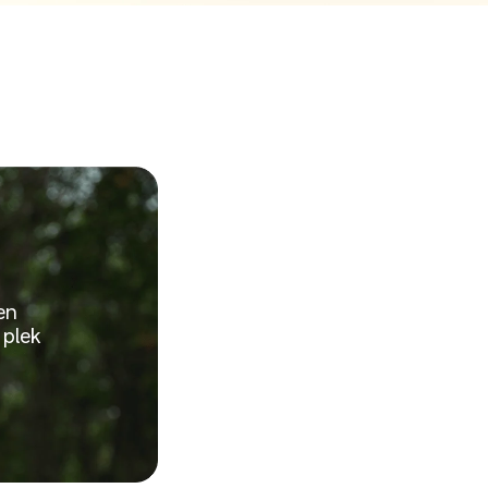
en 
 plek