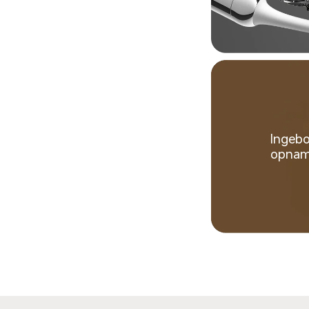
Ingeb
opname