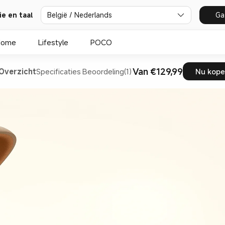
ie en taal
België / Nederlands
Ga
Home
Lifestyle
POCO
Van €129,99
Overzicht
Specificaties
Beoordeling(1)
Nu kop