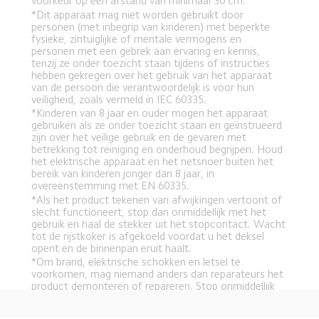
voorkeur op een afstand van minimaal 30 cm.
*Dit apparaat mag niet worden gebruikt door 
personen (met inbegrip van kinderen) met beperkte 
fysieke, zintuiglijke of mentale vermogens en 
personen met een gebrek aan ervaring en kennis, 
tenzij ze onder toezicht staan tijdens of instructies 
hebben gekregen over het gebruik van het apparaat 
van de persoon die verantwoordelijk is voor hun 
veiligheid, zoals vermeld in IEC 60335.
*Kinderen van 8 jaar en ouder mogen het apparaat 
gebruiken als ze onder toezicht staan en geïnstrueerd 
zijn over het veilige gebruik en de gevaren met 
betrekking tot reiniging en onderhoud begrijpen. Houd 
het elektrische apparaat en het netsnoer buiten het 
bereik van kinderen jonger dan 8 jaar, in 
overeenstemming met EN 60335.
*Als het product tekenen van afwijkingen vertoont of 
slecht functioneert, stop dan onmiddellijk met het 
gebruik en haal de stekker uit het stopcontact. Wacht 
tot de rijstkoker is afgekoeld voordat u het deksel 
opent en de binnenpan eruit haalt.
*Om brand, elektrische schokken en letsel te 
voorkomen, mag niemand anders dan reparateurs het 
product demonteren of repareren. Stop onmiddellijk 
met het gebruik als er tekenen zijn die wijzen op een 
Drag down to fresh
storing of defect, om brand, elektrische schokken en 