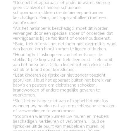
*Dompel het apparaat niet onder in water. Gebruik 
geen staalwol of andere schurende 
schoonmaakmiddelen die de binnenpan kunnen 
beschadigen. Reinig het apparaat alleen met een 
zachte doek.
*Als het netsnoer is beschadigd, moet dit worden 
vervangen door een speciaal snoer of onderdeel dat 
verkrijgbaar is bij de fabrikant of onderhoudsdienst.
*Buig, trek of draai het netsnoer niet overmatig, want 
dan kan de kern bloot komen te liggen of breken.
*Houd bij het loskoppelen van het netsnoer de 
stekker bij de kop vast en trek deze eruit. Trek nooit 
aan het netsnoer. Dit kan leiden tot een elektrische 
schok of brand door kortsluiting.
*Laat kinderen de rijstkoker niet zonder toezicht 
gebruiken. Houd het apparaat buiten het bereik van 
baby's en peuters om elektrische schokken, 
brandwonden of andere mogelijke gevaren te 
voorkomen.
*Sluit het netsnoer niet aan of koppel het niet los 
wanneer uw handen nat zijn om elektrische schokken 
of verwondingen te voorkomen.
*Stoom en warmte kunnen uw muren en meubels 
beschadigen, verkleuren of vervormen. Houd de 
rijstkoker uit de buurt van meubels en muren, bij 