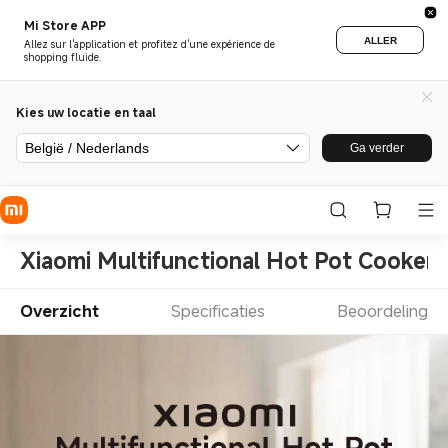
Mi Store APP
ALLER
Allez sur l'application et profitez d'une expérience de
shopping fluide.
Kies uw locatie en taal
België / Nederlands
Ga verder
Xiaomi Multifunctional Hot Pot Cooker 
Overzicht
Specificaties
Beoordeling