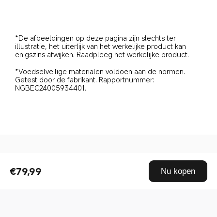
*De afbeeldingen op deze pagina zijn slechts ter 
illustratie, het uiterlijk van het werkelijke product kan 
enigszins afwijken. Raadpleeg het werkelijke product.
*Voedselveilige materialen voldoen aan de normen. 
Getest door de fabrikant. Rapportnummer: 
NGBEC24005934401.
Drag down to fresh
€79,99
Nu kopen