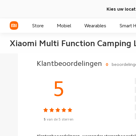
Kies uw locat
Store
Mobiel
Wearables
Smart 
Xiaomi Multi Function Camping 
Xiaomi Series
Klantbeoordelingen
0
beoordeling
REDMI Series
5
POCO telefoons
5
van de 5 sterren