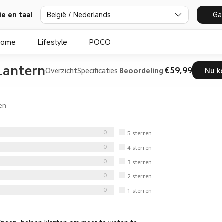
België / Nederlands
Ga
ie en taal
Home
Lifestyle
POCO
Lantern
€59,99
Overzicht
Specificaties
Beoordeling
Nu k
en
0
5
sterren
0
4
sterren
0
3
sterren
0
2
sterren
0
1
sterren