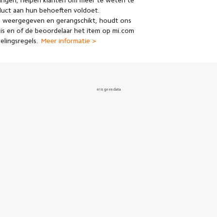
ingen, helpen klanten om meer te weten te
duct aan hun behoeften voldoet.
 weergegeven en gerangschikt, houdt ons
is en of de beoordelaar het item op mi.com
lingsregels.
Meer informatie >
er is geen data