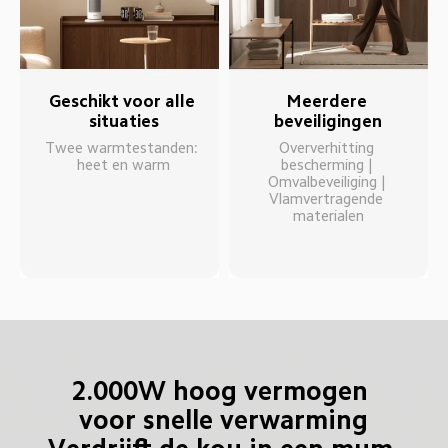
Geschikt voor alle 
Meerdere 
situaties
beveiligingen
Twee warmtestanden: 
Oververhitting 
heet en warm
bescherming | 
Omvalbeveiliging | 
Vlamvertragende 
materialen
2.000W hoog vermogen 
voor snelle verwarming
