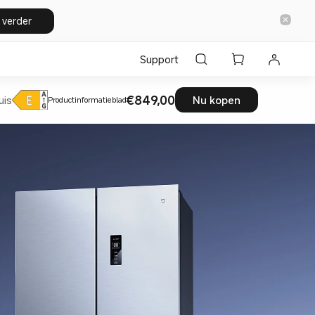
 verder
Support
€849,00
uis
Nu kopen
Productinformatieblad