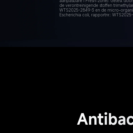
aanpasbare i Fresh-zone). Getest door
de verontreinigende stoffen trimethyl
WTS2025-2849-3 en de micro-organi
Escherichia coli, rapportnr.: WTS2025
Antibac