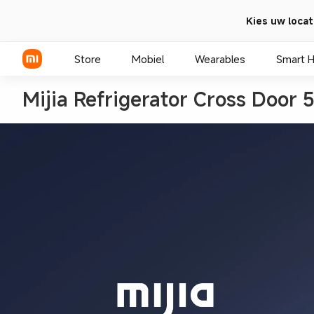
Kies uw locat
Store
Mobiel
Wearables
Smart 
Mijia Refrigerator Cross Door 
Xiaomi Series
REDMI Series
POCO telefoons