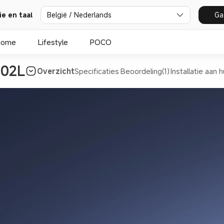
ie en taal
België / Nederlands
Ga
Home
Lifestyle
POCO
502L
Overzicht
Specificaties
Beoordeling(1)
Installatie aan h