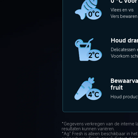
0 °C voor
Vlees en vis
Vers bewaren
Houd dra
Delicatessen 
Voorkom sch
Bewaarva
fruit
Houd product
*Gegevens verkregen van de interne la
resultaten kunnen variëren.
*Ag⁺ Fresh is alleen beschikbaar in he