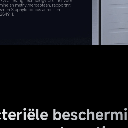
 CVC Testing Technology Co., Ltd. voor 
amine en methylmercaptaan, rapportnr.: 
smen Staphylococcus aureus en 
-2849-1.
teriële bescherm