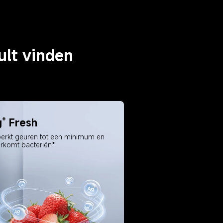
ult vinden
⁺ Fresh
erkt geuren tot een minimum en 
rkomt bacteriën*