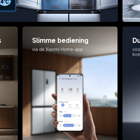
s
Slimme bediening
Du
via de Xiaomi Home-app
voo
koe