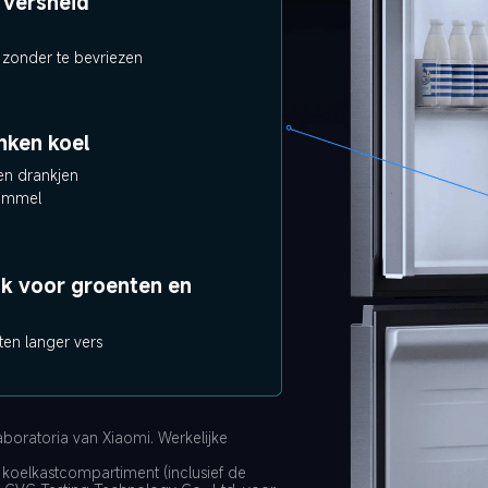
 versheid
 zonder te bevriezen
nken koel
en drankjen
immel
k voor groenten en 
en langer vers
boratoria van Xiaomi. Werkelijke 
t koelkastcompartiment (inclusief de 