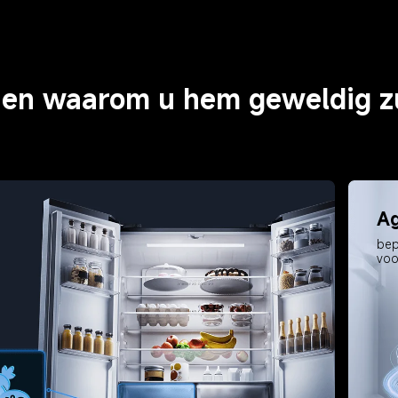
nen waarom u hem geweldig z
Ag
bep
voo