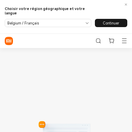
Choisir votre région géographique et votre
langue
Se connecter / S'enregistrer
Continuer
Belgium / Français
Store
Phone
Wearables
Smart Home
Lifestyle
POCO
Assistance