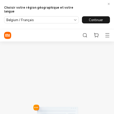
Choisir votre région géographique et votre
langue
Se connecter / S'enregistrer
Continuer
Belgium / Français
Store
Phone
Wearables
Smart Home
Lifestyle
POCO
Assistance