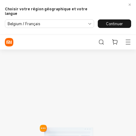
Choisir votre région géographique et votre
langue
Se connecter / S'enregistrer
Continuer
Belgium / Français
Store
Phone
Wearables
Smart Home
Lifestyle
POCO
Assistance