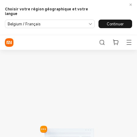
Choisir votre région géographique et votre
langue
Se connecter / S'enregistrer
Continuer
Belgium / Français
Store
Phone
Wearables
Smart Home
Lifestyle
POCO
Assistance