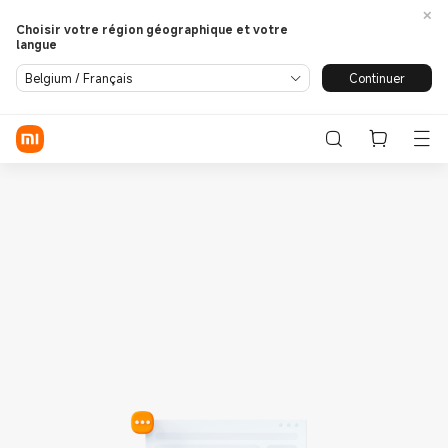
Choisir votre région géographique et votre
langue
Se connecter / S'enregistrer
Continuer
Belgium / Français
Store
Phone
Wearables
Smart Home
Lifestyle
POCO
Assistance