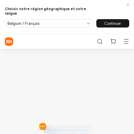
Choisir votre région géographique et votre
langue
Se connecter / S'enregistrer
Continuer
Belgium / Français
Store
Phone
Wearables
Smart Home
Lifestyle
POCO
Assistance