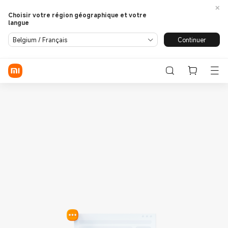
Choisir votre région géographique et votre
langue
Se connecter / S'enregistrer
Continuer
Belgium / Français
Store
Phone
Wearables
Smart Home
Lifestyle
POCO
Assistance