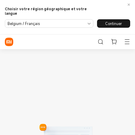
Choisir votre région géographique et votre
langue
Se connecter / S'enregistrer
Continuer
Belgium / Français
Store
Phone
Wearables
Smart Home
Lifestyle
POCO
Assistance