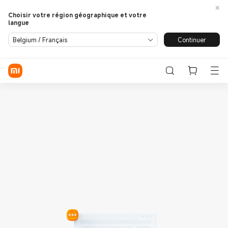
Choisir votre région géographique et votre
langue
Se connecter / S'enregistrer
Continuer
Belgium / Français
Store
Phone
Wearables
Smart Home
Lifestyle
POCO
Assistance