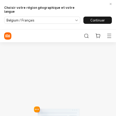
Choisir votre région géographique et votre
langue
Se connecter / S'enregistrer
Continuer
Belgium / Français
Store
Phone
Wearables
Smart Home
Lifestyle
POCO
Assistance