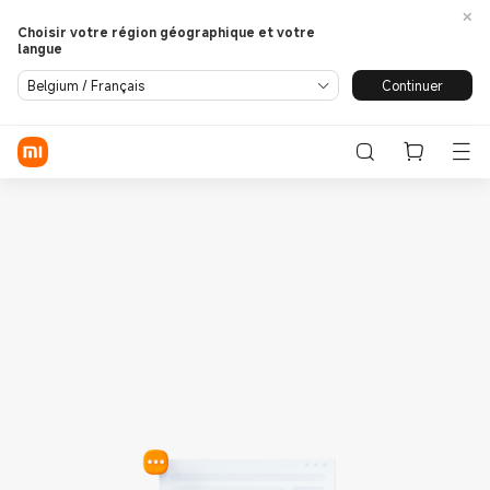
Choisir votre région géographique et votre
langue
Se connecter / S'enregistrer
Continuer
Belgium / Français
Store
Phone
Wearables
Smart Home
Lifestyle
POCO
Assistance