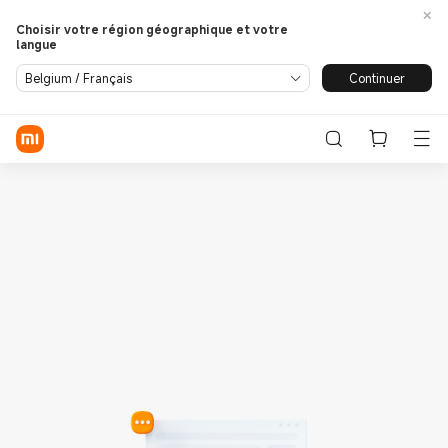
Choisir votre région géographique et votre
langue
Se connecter / S'enregistrer
Continuer
Belgium / Français
Store
Phone
Wearables
Smart Home
Lifestyle
POCO
Assistance