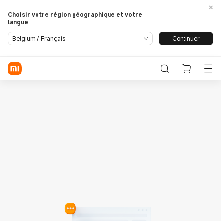
Choisir votre région géographique et votre
langue
Se connecter / S'enregistrer
Continuer
Belgium / Français
Store
Phone
Wearables
Smart Home
Lifestyle
POCO
Assistance