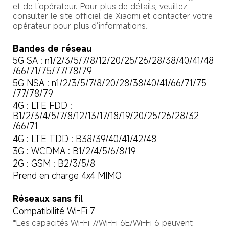
et de l’opérateur. Pour plus de détails, veuillez 
consulter le site officiel de Xiaomi et contacter votre 
opérateur pour plus d’informations.
Bandes de réseau
5G SA : n1/2/3/5/7/8/12/20/25/26/28/38/40/41/48

/66/71/75/77/78/79
5G NSA : n1/2/3/5/7/8/20/28/38/40/41/66/71/75

/77/78/79
4G : LTE FDD : 
B1/2/3/4/5/7/8/12/13/17/18/19/20/25/26/28/32

/66/71
4G : LTE TDD : B38/39/40/41/42/48
3G : WCDMA : B1/2/4/5/6/8/19
2G : GSM : B2/3/5/8
Prend en charge 4x4 MIMO
Réseaux sans fil
Compatibilité Wi-Fi 7
*Les capacités Wi-Fi 7/Wi-Fi 6E/Wi-Fi 6 peuvent 