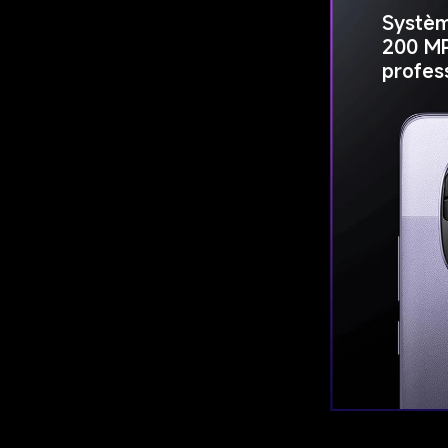
Systèm
200 MP
profes