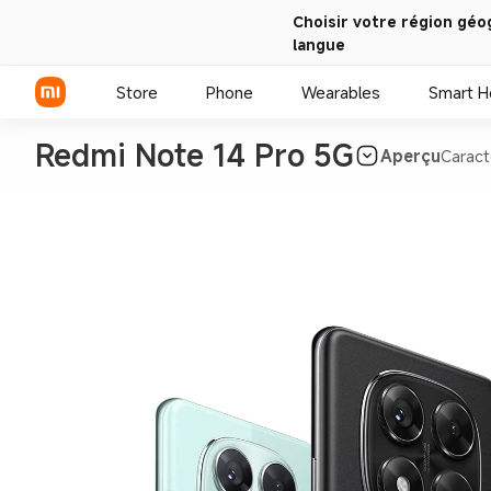
Choisir votre région géo
langue
Store
Phone
Wearables
Smart 
Redmi Note 14 Pro 5G
Aperçu
Caract
Série Xiaomi
Série REDMI
Smartphones POCO