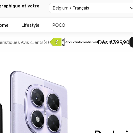
graphique et votre
Belgium / Français
Home
Lifestyle
POCO
Dès €399,90
éristiques
Avis clients(4)
Productinformatieblad