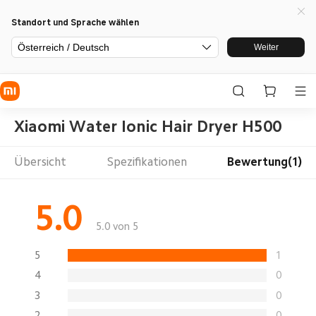
Standort und Sprache wählen
Österreich / Deutsch
Weiter
Xiaomi Water Ionic Hair Dryer H500
Übersicht
Spezifikationen
Bewertung(1)
5.0
5.0 von 5
5
1
4
0
3
0
2
0