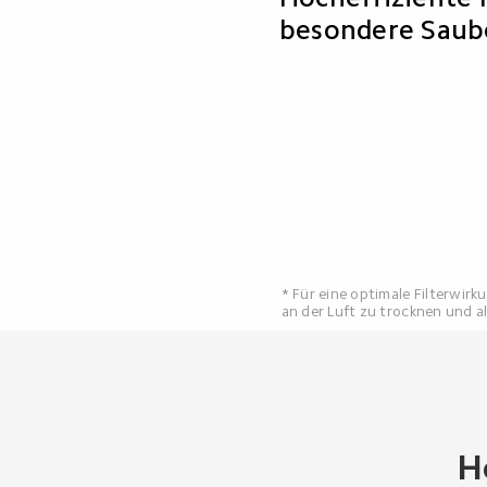
besondere Saub
* Für eine optimale Filterwirk
an der Luft zu trocknen und 
H