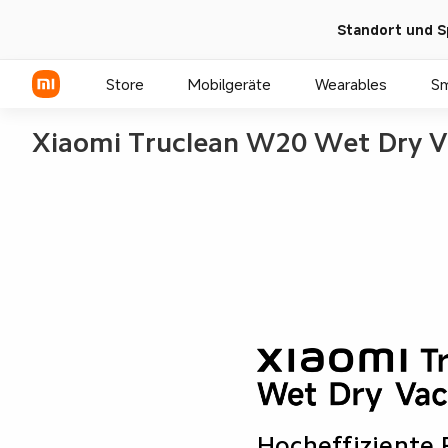
Standort und S
Store
Mobilgeräte
Wearables
S
Xiaomi Truclean W20 Wet Dry Va
Xiaomi Serien
REDMI Serien
POCO Phones
Hocheffiziente F