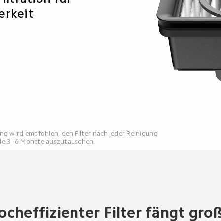
erkeit
ung wird empfohlen, den Filter nach jeder Reinigung 
alle 3–6 Monate auszutauschen.
ocheffizienter Filter fängt gro