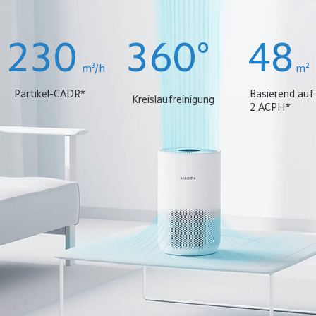
230
360°
48
m³/h
m² 
Partikel-CADR*
Basierend auf
Kreislaufreinigung
2 ACPH*