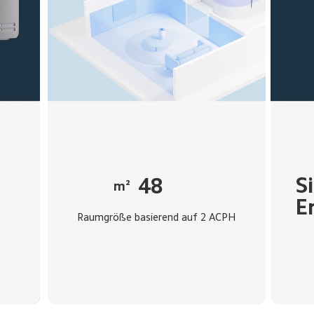
S
48
m²
E
Raumgröße basierend auf 2 ACPH