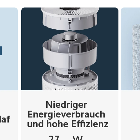
Niedriger 
Energieverbrauch 
laf
und hohe Effizienz
27
W