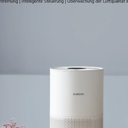
ntfernung | Intelligente Steuerung | Überwachung der Luftqualität i