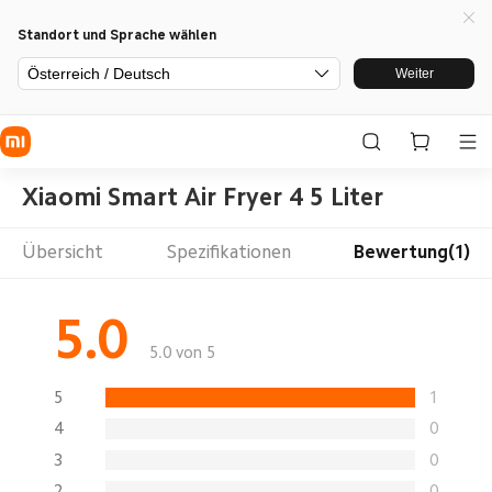
Standort und Sprache wählen
Österreich / Deutsch
Weiter
Xiaomi Smart Air Fryer 4 5 Liter
Übersicht
Spezifikationen
Bewertung(1)
5.0
5.0 von 5
5
1
4
0
3
0
2
0