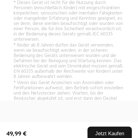
* Dieses Gerät ist nicht für die Nutzung durch 
Personen (einschließlich Kinder) mit eingeschränkten 
körperlichen, sensorischen oder mentalen Fähigkeiten 
oder mangelnder Erfahrung und Kenntnis geeignet, es 
sei denn, diese werden beaufsichtigt oder wurden von 
einer Person, die für ihre Sicherheit verantwortlich ist, 
in der Bedienung dieses Geräts gemäß IEC 60335 
unterwiesen.
* Kinder ab 8 Jahren dürfen das Gerät verwenden, 
wenn sie beaufsichtigt werden, in der sicheren 
Bedienung des Geräts unterwiesen wurden und die 
Gefahren bei der Reinigung und Wartung kennen. Das 
elektrische Gerät und sein Stromkabel müssen gemäß 
EN 60335 außerhalb der Reichweite von Kindern unter 
8 Jahren aufbewahrt werden.
* Wenn das Gerät Anzeichen von Anomalien oder 
Fehlfunktionen aufweist, den Betrieb sofort einstellen 
und den Netzstecker ziehen. Warten, bis der 
Reiskocher abgekühlt ist, und erst dann den Deckel 
öffnen und den Innentopf herausnehmen.
Drag down to fresh
* Um Brände, Stromschläge oder Verletzungen zu 
vermeiden, darf das Produkt nur von 
Kundendiensttechnikern zerlegt und repariert werden. 
Stoppe die Verwendung des Geräts sofort, wenn du 
Anzeichen für eine Fehlfunktion oder Störung 
49,99 €
Jetzt Kaufen
entdeckst, um Feuer, Stromschläge und Verletzungen 