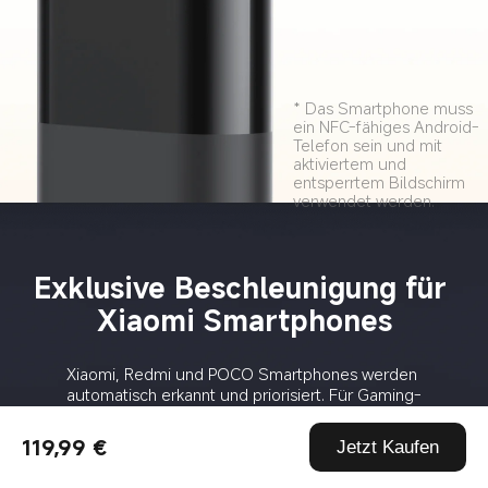
* Das Smartphone muss 
ein NFC-fähiges Android-
Telefon sein und mit 
aktiviertem und 
entsperrtem Bildschirm 
verwendet werden.
Exklusive Beschleunigung für 
Xiaomi Smartphones
Xiaomi, Redmi und POCO Smartphones werden 
automatisch erkannt und priorisiert. Für Gaming-
Anwendungen wird ein exklusiver Beschleunigungskanal 
aktiviert, Verzögerungen und Latenzen effektiv reduziert.
119,99 €
Jetzt Kaufen