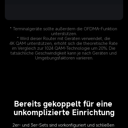
* Terminalgeräte sollte außerdem die OFDMA-Funktion 
unterstützen.
* Wird dieser Router mit Geräten verwendet, die 
4K QAM unterstützen, erhöht sich die theoretische Rate 
im Vergleich zur 1024 QAM-Technologie um 20%. Die 
tatsächliche Geschwindigkeit kann je nach Geräten und 
Umgebungsfaktoren variieren.
Bereits gekoppelt für eine 
unkomplizierte Einrichtung
2er- und 3er-Sets sind vorkonfiguriert und schließen 