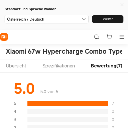
Standort und Sprache wählen
Österreich / Deutsch
Weiter
Xiaomi 67w Hypercharge Combo Type 
Übersicht
Spezifikationen
Bewertung(7)
5.0
5.0 von 5
5
7
4
0
3
0
2
0