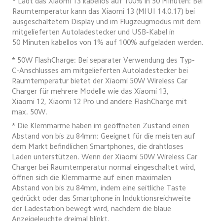
* Lädt das Xiaomi 13 kabellos auf 100% in 50 Minuten: Bei 
Raumtemperatur kann das Xiaomi 13 (MIUI 14.0.17) bei 
ausgeschaltetem Display und im Flugzeugmodus mit dem 
mitgelieferten Autoladestecker und USB-Kabel in 
50 Minuten kabellos von 1% auf 100% aufgeladen werden.
* 50W FlashCharge: Bei separater Verwendung des Typ-
C-Anschlusses am mitgelieferten Autoladestecker bei 
Raumtemperatur bietet der Xiaomi 50W Wireless Car 
Charger für mehrere Modelle wie das Xiaomi 13, 
Xiaomi 12, Xiaomi 12 Pro und andere FlashCharge mit 
max. 50W.
* Die Klemmarme haben im geöffneten Zustand einen 
Abstand von bis zu 84mm: Geeignet für die meisten auf 
dem Markt befindlichen Smartphones, die drahtloses 
Laden unterstützen. Wenn der Xiaomi 50W Wireless Car 
Charger bei Raumtemperatur normal eingeschaltet wird, 
öffnen sich die Klemmarme auf einen maximalen 
Abstand von bis zu 84mm, indem eine seitliche Taste 
gedrückt oder das Smartphone in Induktionsreichweite 
der Ladestation bewegt wird, nachdem die blaue 
Anzeigeleuchte dreimal blinkt.