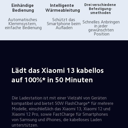
Einhändige 
Intelligente 
Drei verschiedene 

Befestigung-
Bedienung
Wärmeableitung
smethoden
Automatisches 
Schützt das 
Schnelles Anbringen 
Klemmsystem, 
Smartphone beim 
in jeder 
einfache Bedienung
Aufladen
gewünschten 
Position
Lädt das Xiaomi 13 kabellos 
auf 100%* in 50 Minuten
Die Ladestation ist mit einer Vielzahl von Geräten 
kompatibel und bietet 50W FlashCharge* für mehrere 
Modelle, einschließlich das Xiaomi 13, Xiaomi 12 und 
Xiaomi 12 Pro, sowie FastCharge für Smartphones 
von Samsung und iPhones, die kabelloses Laden 
unterstützen.