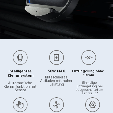
Intelligentes 
Entriegelung ohne 
50W MAX.
Strom
Klemmsystem
Blitzschnelles 
Aufladen mit hoher 
Einmalige 
Automatische 
Leistung
Entriegelung bei 
Klemmfunktion mit 
ausgeschaltetem 
Sensor
Fahrzeug*