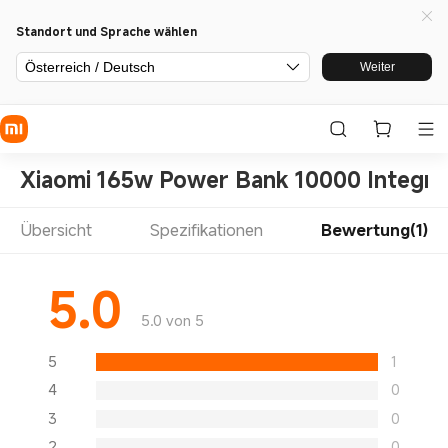
Standort und Sprache wählen
Österreich / Deutsch
Weiter
Xiaomi 165w Power Bank 10000 Integra
Übersicht
Spezifikationen
Bewertung(1)
5.0
5.0 von 5
5
1
4
0
3
0
2
0