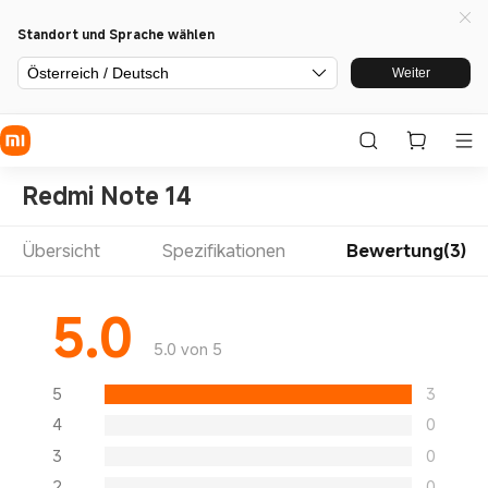
Standort und Sprache wählen
Österreich / Deutsch
Weiter
Redmi Note 14
Übersicht
Spezifikationen
Bewertung(3)
5.0
5.0 von 5
5
3
4
0
3
0
2
0