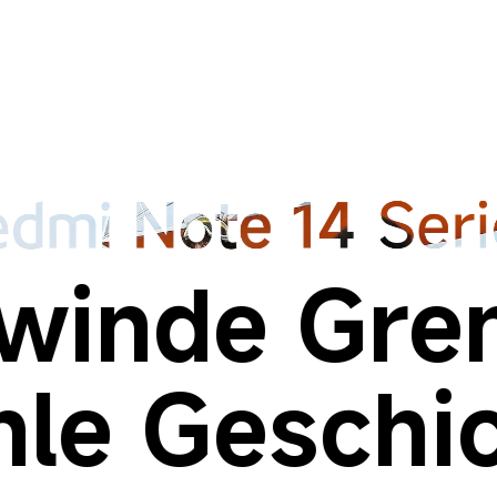
winde Gren
hle Geschi