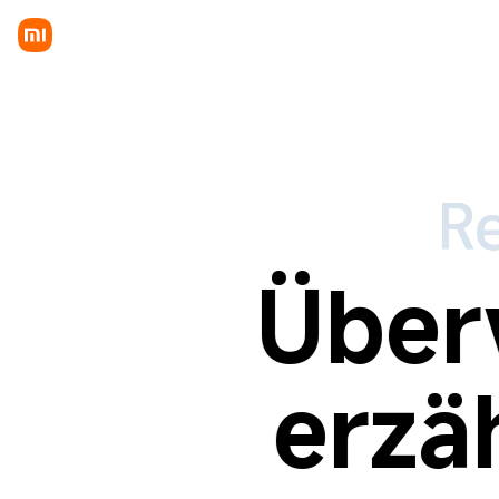
Über
erzä