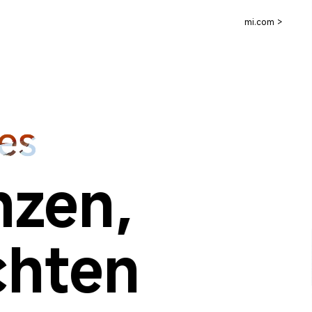
mi.com >
zen, 
chten