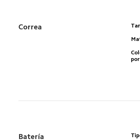
Ta
Correa
Mat
Col
por
Tip
Batería