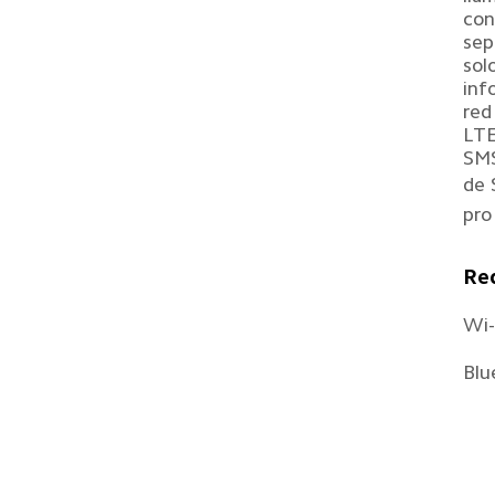
con
sep
sol
inf
red
LTE
SMS
de 
pro
Re
Wi-
Blu