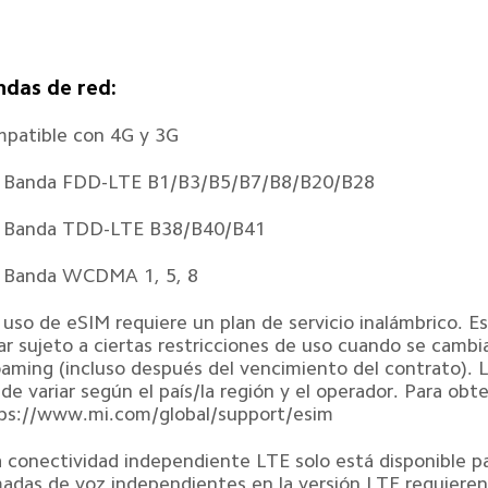
ndas de red:
patible con 4G y 3G
 Banda FDD-LTE B1/B3/B5/B7/B8/B20/B28
 Banda TDD-LTE B38/B40/B41
 Banda WCDMA 1, 5, 8
l uso de eSIM requiere un plan de servicio inalámbrico. E
ar sujeto a ciertas restricciones de uso cuando se cambi
oaming (incluso después del vencimiento del contrato). L
de variar según el país/la región y el operador. Para obte
ps://www.mi.com/global/support/esim
a conectividad independiente LTE solo está disponible pa
madas de voz independientes en la versión LTE requieren