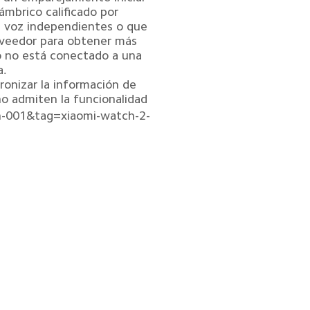
ámbrico calificado por 
e voz independientes o que 
roveedor para obtener más 
o no está conectado a una 
.

onizar la información de 
o admiten la funcionalidad 
n-001&tag=xiaomi-watch-2-