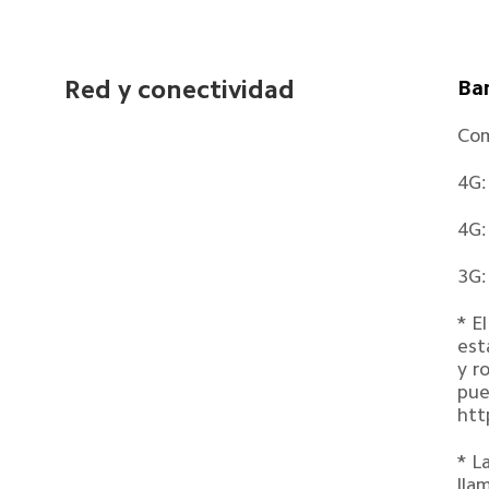
Red y conectividad
Ba
Com
4G:
4G:
3G:
* E
est
y r
pue
htt
* L
lla