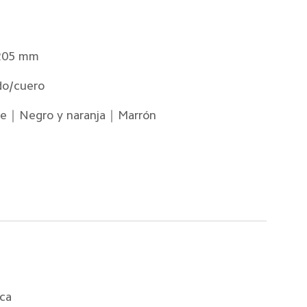
205 mm
do/cuero
e｜Negro y naranja｜Marrón
ca