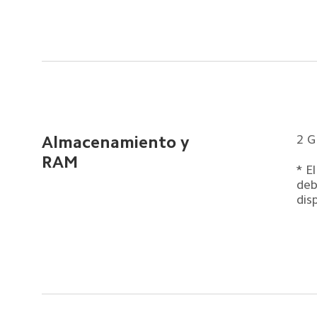
2 
Almacenamiento y 
RAM
* E
deb
dis