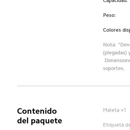
Capacidad:
Peso:
Colores dis
Nota: "Dime
(plegadas) y
 Dimensiones sin ruedas se refiere a las dimensiones de la maleta sin ruedas, asas (plegadas) ni 
soportes.
Contenido 
Maleta ×1
del paquete
Etiqueta d