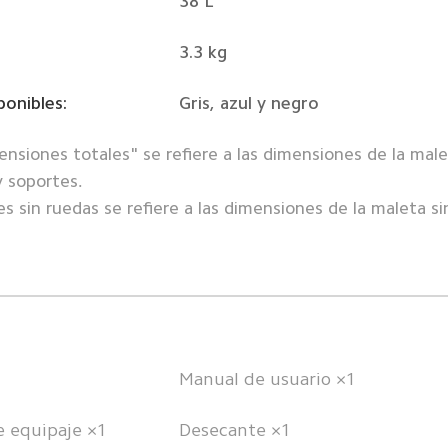
38 L
3.3 kg
ponibles:
Gris, azul y negro
nsiones totales" se refiere a las dimensiones de la male
 soportes. 

Manual de usuario ×1
e equipaje ×1
Desecante ×1