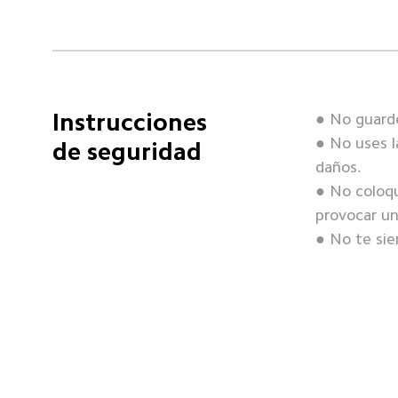
Instrucciones 
● No guarde
● No uses l
de seguridad
daños. 

● No coloqu
provocar un
● No te sie