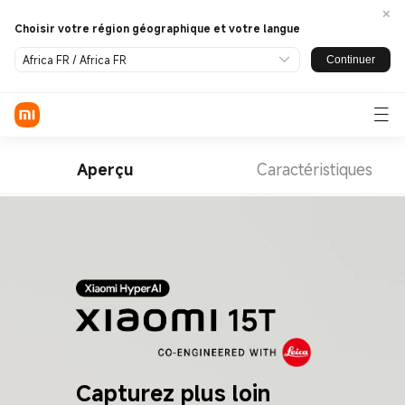
Choisir votre région géographique et votre langue
Africa FR / Africa FR
Continuer
Connexion / Inscription
Mobile
Aperçu
Caractéristiques
Wearables
Smart Home
Lifestyle
Découvrir
Assistance
Capturez plus loin
À PROPOS DE NOUS