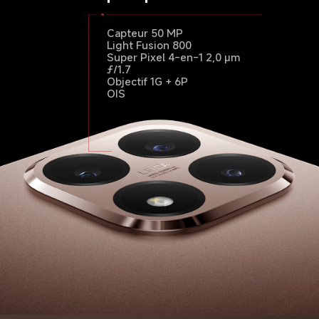
Capteur 50 MP
ƒ/1.9
Capteur 12 MP
Capteur 50 MP
ƒ/2.2
Light Fusion 800
Super Pixel 4-en-1 2,0 µm
ƒ/1.7
Objectif 1G + 6P
OIS