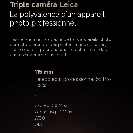
Triple caméra Leica
La polyvalence d'un appareil 
photo professionnel
L'association remarquable de trois appareils photo 
permet de prendre des photos larges et nettes, 
même de loin, pour une qualité optimale et des 
photos superbes sans effort.
23 mm
115 mm
Caméra principale Leica de 
Téléobjectif professionnel 5x Pro 
15 mm
qualité professionnelle
Leica
Objectif ultra-
grand angle Leica
Capteur 50 Mpx
Capteur 50 Mpx
Light Fusion 900
Zoom jusqu'à 100x
Capteur 12 Mpx
Super Pixel 4-en-1 2,4 µm
ƒ/3.0
ƒ/2.2
ƒ/1.62
OIS
Objectif 7P