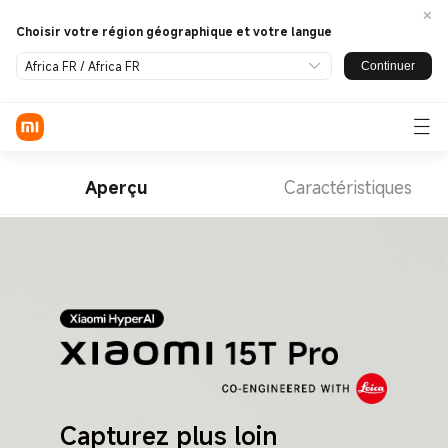
Choisir votre région géographique et votre langue
Africa FR / Africa FR
Continuer
Connexion / Inscription
Mobile
Aperçu
Caractéristiques
Wearables
Smart Home
Lifestyle
Découvrir
Assistance
Capturez plus loin
À PROPOS DE NOUS