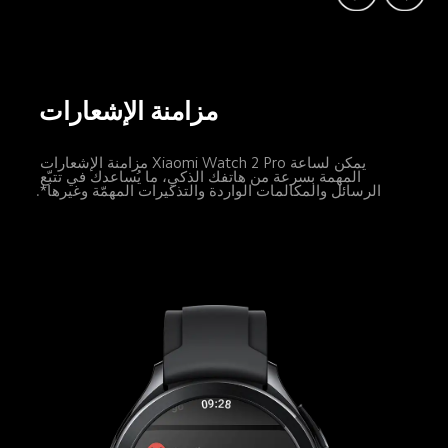
الحصول على مساعدة من Google 
بواسطة Google Assistant*
ما عليك سوى قول "Ok, Google." سيحرّر Google 
Assistant يديك وسيستمع إلى الإرشادات الصوتية 
لمساعدتك في التحكم بجهازك الذكي أو منتجات المنزل 
الذكي*.