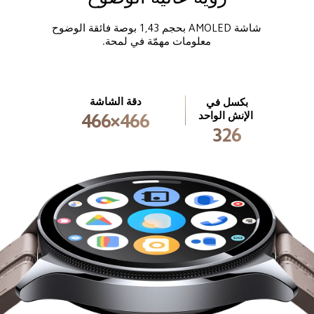
معلومات مهمّة في لمحة.
دقة الشاشة
بكسل في 
الإنش الواحد
466×466
326