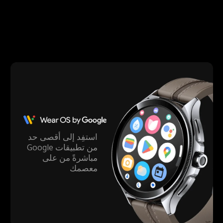
استفِد إلى أقصى حد 
من تطبيقات Google 
مباشرةً من على 
معصمك