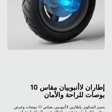
إطاران لاأنبوبيان مقاس 10 
بوصات للراحة والأمان
يتميز السكوتر بإطارَين لاأنبوبيين بقياس 10 بوصات وعرض 
مداس 60 ملم* مع تحسين إحكام حبس الهواء وامتصاص 