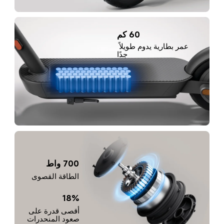
60 كم
عمر بطارية يدوم طويلاً 
جدًا
700 واط
الطاقة القصوى
‎18%
أقصى قدرة على 
صعود المنحدرات