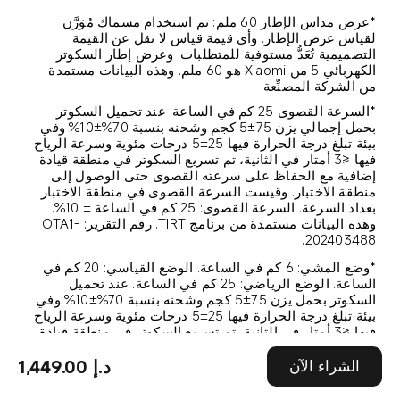
*عرض مداس الإطار 60 ملم: تم استخدام مسماك مُوَرَّن 
لقياس عرض الإطار. وأي قيمة قياس لا تقل عن القيمة 
التصميمية تُعَدُّ مستوفية للمتطلبات. وعرض إطار السكوتر 
الكهربائي 5 من Xiaomi هو 60 ملم. وهذه البيانات مستمدة 
من الشركة المصنِّعة.
*السرعة القصوى 25 كم في الساعة: عند تحميل السكوتر 
بحمل إجمالي يزن 75±5 كجم وشحنه بنسبة 70%±10% وفي 
بيئة تبلغ درجة الحرارة فيها 25±5 درجات مئوية وسرعة الرياح 
فيها ≤3 أمتار في الثانية، تم تسريع السكوتر في منطقة قيادة 
إضافية مع الحفاظ على سرعته القصوى حتى الوصول إلى 
منطقة الاختبار. وقيست السرعة القصوى في منطقة الاختبار 
بعداد السرعة. السرعة القصوى: 25 كم في الساعة ± 10%. 
وهذه البيانات مستمدة من برنامج TIRT. رقم التقرير: OTA1-
202403488.
*وضع المشي: 6 كم في الساعة. الوضع القياسي: 20 كم في 
الساعة. الوضع الرياضي: 25 كم في الساعة. عند تحميل 
السكوتر بحمل يزن 75±5 كجم وشحنه بنسبة 70%±10% وفي 
بيئة تبلغ درجة الحرارة فيها 25±5 درجات مئوية وسرعة الرياح 
فيها ≤3 أمتار في الثانية، تم تسريع السكوتر في منطقة قيادة 
إضافية مع الحفاظ على سرعته القصوى حتى الوصول إلى 
1,449.00 د.إ
منطقة الاختبار. وقيست أعلى سرعة في منطقة الاختبار 
الشراء الآن
باستخدام عداد السرعة أو عبر البلوتوث ولوحة المعلومات. 
وهذه البيانات مستمدة من الشركة المصنِّعة.