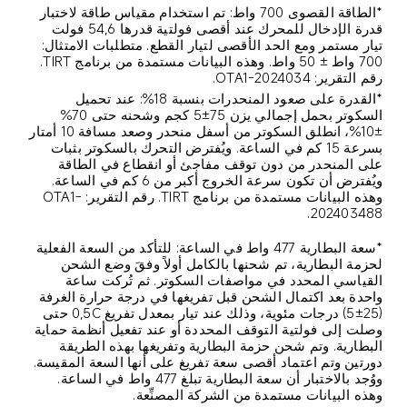
*الطاقة القصوى 700 واط: تم استخدام مقياس طاقة لاختبار 
قدرة الإدخال للمحرك عند أقصى فولتية قدرها 54,6 فولت 
تيار مستمر ومع الحد الأقصى لتيار القطع. متطلبات الامتثال: 
700 واط ± 50 واط. وهذه البيانات مستمدة من برنامج TIRT. 
رقم التقرير: OTA1-2024034.
*القدرة على صعود المنحدرات بنسبة 18%: عند تحميل 
السكوتر بحمل إجمالي يزن 75±5 كجم وشحنه حتى 70%
±10%، انطلق السكوتر من أسفل منحدر وصعد مسافة 10 أمتار 
بسرعة 15 كم في الساعة. ويُفترض التحرك بالسكوتر بثبات 
على المنحدر من دون توقف مفاجئ أو انقطاع في الطاقة 
ويُفترض أن تكون سرعة الخروج أكبر من 6 كم في الساعة. 
وهذه البيانات مستمدة من برنامج TIRT. رقم التقرير: OTA1-
202403488.
*سعة البطارية 477 واط في الساعة: للتأكد من السعة الفعلية 
لحزمة البطارية، تم شحنها بالكامل أولاً وفقَ وضع الشحن 
القياسي المحدد في مواصفات السكوتر. ثم تُركت ساعة 
واحدة بعد اكتمال الشحن قبل تفريغها في درجة حرارة الغرفة 
(25±5) درجات مئوية، وذلك عند تيار بمعدل تفريغ 0,5C حتى 
وصلت إلى فولتية التوقف المحددة أو عند تفعيل أنظمة حماية 
البطارية. وتم شحن حزمة البطارية وتفريغها بهذه الطريقة 
دورتين وتم اعتماد أقصى سعة تفريغ على أنها السعة المقيسة. 
ووُجد بالاختبار أن سعة البطارية تبلغ 477 واط في الساعة. 
وهذه البيانات مستمدة من الشركة المصنِّعة.