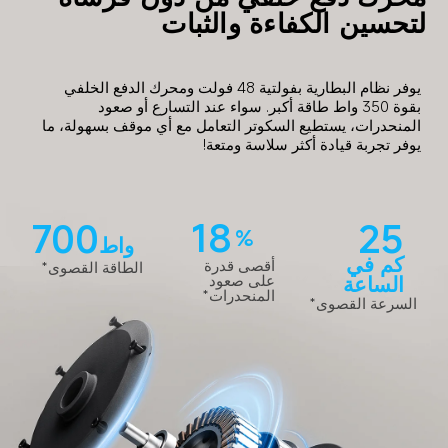
لتحسين الكفاءة والثبات
يوفر نظام البطارية بفولتية 48 فولت ومحرك الدفع الخلفي 
بقوة 350 واط طاقة أكبر. سواء عند التسارع أو صعود 
المنحدرات، يستطيع السكوتر التعامل مع أي موقف بسهولة، ما 
يوفر تجربة قيادة أكثر سلاسة ومتعة!
18
700
25
%
واط
كم في 
أقصى قدرة 
الطاقة القصوى*
الساعة
على صعود 
المنحدرات*
السرعة القصوى*