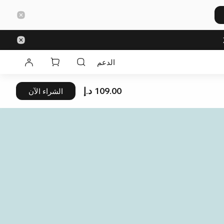
الدعم
109.00 د.إ
الشراء الآن