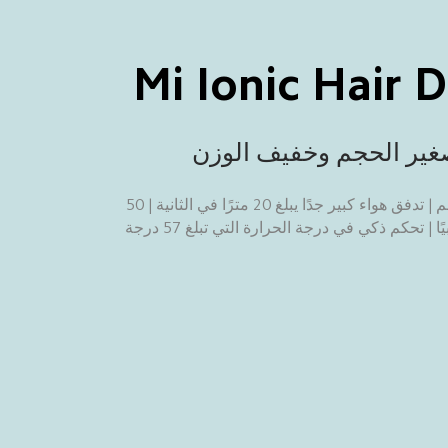
Mi Ionic Hair 
ير الحجم وخفيف الوزن
غلاف قصير جدًا يبلغ طوله 9,5 سم | تدفق هواء كبير جدًا يبلغ 20 مترًا في الثانية | 50 
مليون من الأيونات المشحونة سلبيًا | تحكم ذكي في درجة الحرارة التي تبلغ 57 درجة 