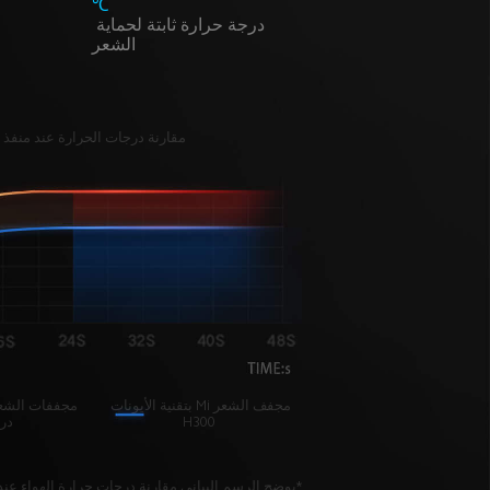
℃
درجة حرارة ثابتة لحماية 
الشعر
مقارنة درجات الحرارة عند منفذ ا
مجفف الشعر Mi بتقنية الأيونات 
مجففات الشعر
H300
درج