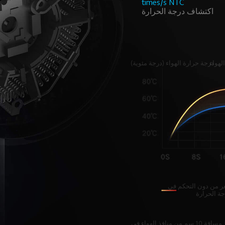
times/s NTC
اكتشاف درجة الحرارة
لهواء
درجة حرارة الهواء (درجة مئوية)
 من دون التحكم في 
ة الحرارة
*يوضح الرسم البياني مقارنة درجات حرارة الهواء عند مسافة 10 سم من منافذ الهواء في 