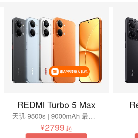
REDMI Turbo 5 Max
R
天玑 9500s | 9000mAh 最大小米电池 | 1.5K 超级阳光屏
2799
起