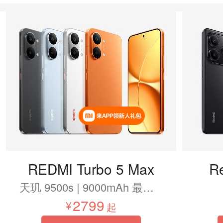
REDMI Turbo 5 Max
R
天玑 9500s | 9000mAh 最大小米电池 | 1.5K 超级阳光屏
2799
起